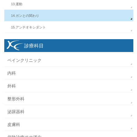
13.運動
14.ガンとの関わり
15.アンチオキシダント
診療科目
ペインクリニック
内科
外科
整形外科
泌尿器科
皮膚科