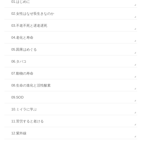
01.はじめに
02.女性はなぜ長生きなのか
03.不老不死と遅老遅死
04.老化と寿命
05.因果はめぐる
06.タバコ
07.動物の寿命
08.生命の進化と活性酸素
09.SOD
10.ミイラに学ぶ
11.苦労すると老ける
12.紫外線